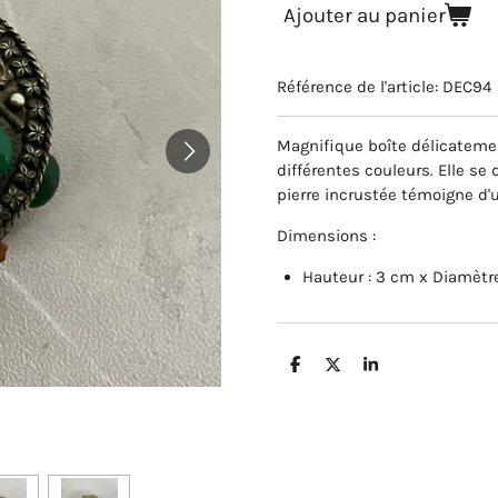
Ajouter au panier
Référence de l'article:
DEC94
Magnifique boîte délicatemen
différentes couleurs. Elle se
pierre incrustée témoigne d'
Dimensions :
Hauteur : 3 cm x Diamètre
P
P
P
a
a
a
r
r
r
t
t
t
a
a
a
g
g
g
e
e
e
r
r
r