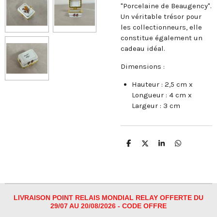
"Porcelaine de Beaugency".
Un véritable trésor pour
les collectionneurs, elle
constitue également un
cadeau idéal.
Dimensions :
Hauteur : 2,5 cm x
Longueur : 4 cm x
Largeur : 3 cm
P
P
P
P
a
a
a
a
r
r
r
r
t
t
t
t
a
a
a
a
g
g
g
g
e
e
e
e
r
r
r
r
LIVRAISON POINT RELAIS MONDIAL RELAY OFFERTE DU
29/07 AU 20/08/2026 - CODE OFFRE