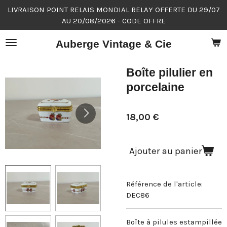
LIVRAISON POINT RELAIS MONDIAL RELAY OFFERTE DU 29/07
Passer
AU 20/08/2026 - CODE OFFRE
au
contenu
Auberge Vintage & Cie
principal
Boîte pilulier en
porcelaine
18,00 €
Ajouter au panier
Référence de l'article:
DEC86
Boîte à pilules estampillée