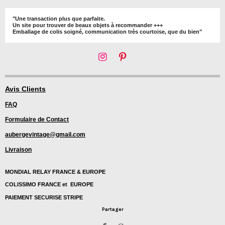
"Une transaction plus que parfaite.
Un site pour trouver de beaux objets à recommander +++
Emballage de colis soigné, communication très courtoise, que du bien"
I
P
n
i
s
n
t
t
Avis Clients
a
e
FAQ
g
r
r
e
Formulaire de Contact
a
s
m
t
aubergevintage@gmail.com
Livraison
MONDIAL RELAY FRANCE & EUROPE
COLISSIMO FRANCE et EUROPE
PAIEMENT SECURISE STRIPE
Partager