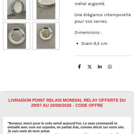
métal argenté.
Une élégance intemporelle
pour vos verres.
Dimensions :
Diam 9,5 cm
P
P
P
P
a
a
a
a
r
r
r
r
t
t
t
t
a
a
a
a
g
g
g
g
e
e
e
e
r
r
r
r
LIVRAISON POINT RELAIS MONDIAL RELAY OFFERTE DU
29/07 AU 20/08/2026 - CODE OFFRE
"
Bonjour, merci pour le colis arrivé aujourd'hui. Le vase commandé et
emballé avec soin est superbe, en parfait état, comme décrit sur votre site.
Je suis ravie de mon achat.