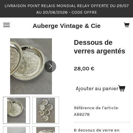
LIVRAISON POINT RELAIS MONDIAL RELAY OFFERTE DU 29/07
Passer
AU 20/08/2026 - CODE OFFRE
au
contenu
Auberge Vintage & Cie
principal
Dessous de
verres argentés
28,00 €
Ajouter au panier
Référence de l'article:
ABB278
6 dessous de verre en