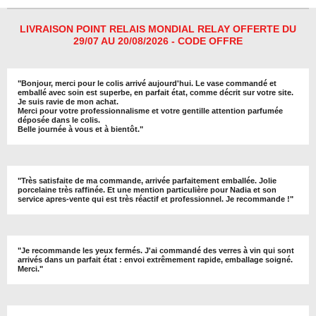
g
g
g
g
e
e
e
e
r
r
r
r
LIVRAISON POINT RELAIS MONDIAL RELAY OFFERTE DU
29/07 AU 20/08/2026 - CODE OFFRE
"
Bonjour, merci pour le colis arrivé aujourd'hui. Le vase commandé et
emballé avec soin est superbe, en parfait état, comme décrit sur votre site.
Je suis ravie de mon achat.
Merci pour votre professionnalisme et votre gentille attention parfumée
déposée dans le colis.
Belle journée à vous et à bientôt
."
"
Très satisfaite de ma commande, arrivée parfaitement emballée. Jolie
porcelaine très raffinée. Et une mention particulière pour Nadia et son
service apres-vente qui est très réactif et professionnel. Je recommande !
"
"Je recommande les yeux fermés. J'ai commandé des verres à vin qui sont
arrivés dans un parfait état : envoi extrêmement rapide, emballage soigné.
Merci."