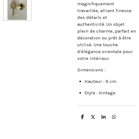
magnifiquement
travaillée, alliant finesse
des détails et
authenticité. Un objet
plein de charme, parfait en
décoration ou prêt à être
utilisé. Une touche
d'élégance orientale pour
votre intérieur.
Dimensions :
Hauteur : 9 cm
Style : Vintage
P
P
P
P
a
a
a
a
r
r
r
r
t
t
t
t
a
a
a
a