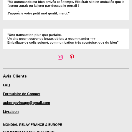
"Ma commande est bien arrivée et à temps. Elle était si bien emballée que le
facteur aurait pu la jeter par-dessus le portail !
J'apprécie votre petit mot gentil, merci."
"Une transaction plus que parfaite.
Un site pour trouver de beaux objets à recommander +++
Emballage de colis soigné, communication très courtoise, que du bien"
I
P
n
i
s
n
t
t
Avis Clients
a
e
FAQ
g
r
r
e
Formulaire de Contact
a
s
m
t
aubergevintage@gmail.com
Livraison
MONDIAL RELAY FRANCE & EUROPE