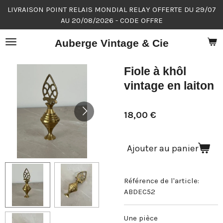
LIVRAISON POINT RELAIS MONDIAL RELAY OFFERTE DU 29/07
Passer
AU 20/08/2026 - CODE OFFRE
au
contenu
Auberge Vintage & Cie
principal
Fiole à khôl
vintage en laiton
18,00 €
Ajouter au panier
Référence de l'article:
ABDEC52
Une pièce