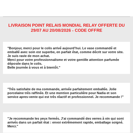
r
r
r
r
t
t
t
t
a
a
a
a
g
g
g
g
e
e
e
e
r
r
r
r
LIVRAISON POINT RELAIS MONDIAL RELAY OFFERTE DU
29/07 AU 20/08/2026 - CODE OFFRE
"
Bonjour, merci pour le colis arrivé aujourd'hui. Le vase commandé et
emballé avec soin est superbe, en parfait état, comme décrit sur votre site.
Je suis ravie de mon achat.
Merci pour votre professionnalisme et votre gentille attention parfumée
déposée dans le colis.
Belle journée à vous et à bientôt
."
"
Très satisfaite de ma commande, arrivée parfaitement emballée. Jolie
porcelaine très raffinée. Et une mention particulière pour Nadia et son
service apres-vente qui est très réactif et professionnel. Je recommande !
"
"Je recommande les yeux fermés. J'ai commandé des verres à vin qui sont
arrivés dans un parfait état : envoi extrêmement rapide, emballage soigné.
Merci."