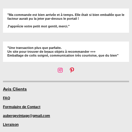
"Ma commande est bien arrivée et à temps. Elle était si bien emballée que le
facteur aurait pu la jeter par-dessus le portail !
J'apprécie votre petit mot gentil, merci."
"Une transaction plus que parfaite.
Un site pour trouver de beaux objets à recommander +++
Emballage de colis soigné, communication très courtoise, que du bien"
I
P
n
i
s
n
t
t
Avis Clients
a
e
FAQ
g
r
r
e
Formulaire de Contact
a
s
m
t
aubergevintage@gmail.com
Livraison