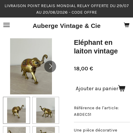
LIVRAISON POINT RELAIS MONDIAL RELAY OFFERTE DU 29/07
Passer
AU 20/08/2026 - CODE OFFRE
au
contenu
Auberge Vintage & Cie
principal
Eléphant en
laiton vintage
18,00 €
Ajouter au panier
Référence de l'article:
ABDEC51
Une pièce décorative