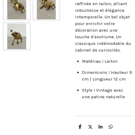
raffinée en laiton, alliant
robustesse et élégance
intemporelle. Un bel objet
pour enrichir votre
décoration avec une
touche d'exotisme. Un
classique indémodable du
cabinet de curiosités.
Matériau
:
Laiton
Dimensions
:
Hauteur 9
cm | Longueur 12 cm
Style
:
Vintage avec
une patine naturelle
P
P
P
P
a
a
a
a