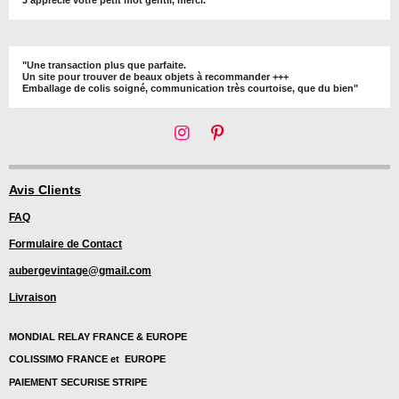
"Une transaction plus que parfaite.
Un site pour trouver de beaux objets à recommander +++
Emballage de colis soigné, communication très courtoise, que du bien"
I
P
n
i
s
n
t
t
Avis Clients
a
e
FAQ
g
r
r
e
Formulaire de Contact
a
s
m
t
aubergevintage@gmail.com
Livraison
MONDIAL RELAY FRANCE & EUROPE
COLISSIMO FRANCE et EUROPE
PAIEMENT SECURISE STRIPE