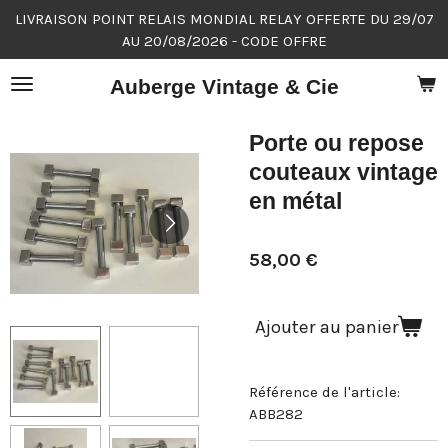
LIVRAISON POINT RELAIS MONDIAL RELAY OFFERTE DU 29/07
Passer
AU 20/08/2026 - CODE OFFRE
au
contenu
Auberge Vintage & Cie
principal
Porte ou repose
couteaux vintage
en métal
58,00 €
Ajouter au panier
Référence de l'article:
ABB282