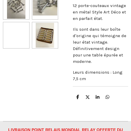
12 porte-couteaux vintage
en métal Style Art Déco et
en parfait état.
Ils sont dans leur boîte
d'origine qui témoigne de
leur état vintage.
Définitivement design
pour une table épurée et
moderne.
Leurs dimensions : Long
7,5 cm
P
P
P
P
a
a
a
a
r
r
r
r
t
t
t
t
a
a
a
a
g
g
g
g
e
e
e
e
r
r
r
r
LIVRAISON POINT RELAIS MONDIAL RELAY OFFERTE DU