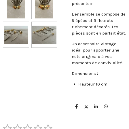
présentoir.
L'ensemble se compose de
9 épées et 3 fleurets
richement décorés. Les
pièces sont en parfait état.
Un accessoire vintage
idéal pour apporter une
note originale à vos
moments de convivialité.
Dimensions
:
Hauteur 10 cm
P
P
P
P
a
a
a
a
r
r
r
r
t
t
t
t
1
2
3
4
5
a
a
a
a
E
É