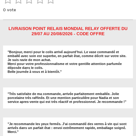
g
g
g
g
n
v
e
e
e
e
é
é
é
é
é
v
0 vote
r
r
r
r
a
o
t
t
t
t
t
l
y
u
e
o
o
o
o
o
LIVRAISON POINT RELAIS MONDIAL RELAY OFFERTE DU
r
a
29/07 AU 20/08/2026 - CODE OFFRE
i
i
i
i
i
l
t
'
i
l
l
l
l
l
é
o
v
"
Bonjour, merci pour le colis arrivé aujourd'hui. Le vase commandé et
e
e
e
e
e
emballé avec soin est superbe, en parfait état, comme décrit sur votre site.
a
n
Je suis ravie de mon achat.
l
s
s
s
s
Merci pour votre professionnalisme et votre gentille attention parfumée
:
u
déposée dans le colis.
0
Belle journée à vous et à bientôt
."
a
é
t
t
i
o
o
"
Très satisfaite de ma commande, arrivée parfaitement emballée. Jolie
n
i
porcelaine très raffinée. Et une mention particulière pour Nadia et son
service apres-vente qui est très réactif et professionnel. Je recommande !
"
l
e
"Je recommande les yeux fermés. J'ai commandé des verres à vin qui sont
arrivés dans un parfait état : envoi extrêmement rapide, emballage soigné.
Merci."