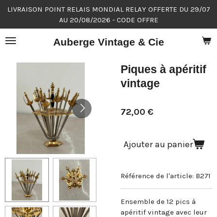
LIVRAISON POINT RELAIS MONDIAL RELAY OFFERTE DU 29/07
Passer
AU 20/08/2026 - CODE OFFRE
au
contenu
Auberge Vintage & Cie
principal
Piques à apéritif
vintage
72,00 €
Ajouter au panier
Référence de l'article:
B271
Ensemble de 12 pics à
apéritif vintage avec leur