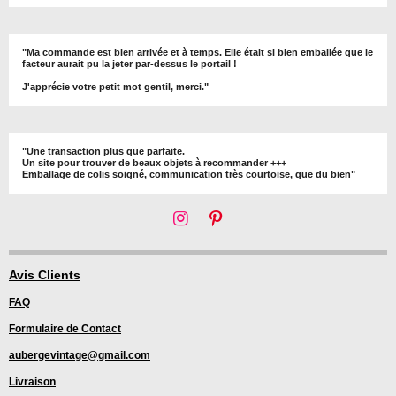
"Ma commande est bien arrivée et à temps. Elle était si bien emballée que le
facteur aurait pu la jeter par-dessus le portail !
J'apprécie votre petit mot gentil, merci."
"Une transaction plus que parfaite.
Un site pour trouver de beaux objets à recommander +++
Emballage de colis soigné, communication très courtoise, que du bien"
I
P
n
i
s
n
t
t
Avis Clients
a
e
FAQ
g
r
r
e
Formulaire de Contact
a
s
m
t
aubergevintage@gmail.com
Livraison