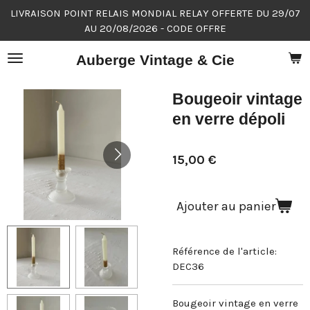
LIVRAISON POINT RELAIS MONDIAL RELAY OFFERTE DU 29/07
Passer
AU 20/08/2026 - CODE OFFRE
au
contenu
Auberge Vintage & Cie
principal
Bougeoir vintage
en verre dépoli
15,00 €
Ajouter au panier
Référence de l'article:
DEC36
Bougeoir vintage en verre