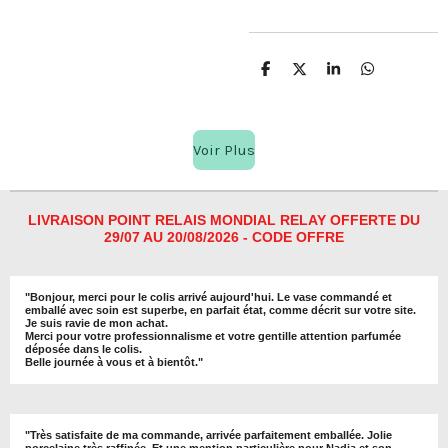
P
P
P
P
a
a
a
a
r
r
r
r
t
t
t
t
a
a
a
a
Voir Plus
g
g
g
g
e
e
e
e
r
r
r
r
LIVRAISON POINT RELAIS MONDIAL RELAY OFFERTE DU
29/07 AU 20/08/2026 - CODE OFFRE
"
Bonjour, merci pour le colis arrivé aujourd'hui. Le vase commandé et
emballé avec soin est superbe, en parfait état, comme décrit sur votre site.
Je suis ravie de mon achat.
Merci pour votre professionnalisme et votre gentille attention parfumée
déposée dans le colis.
Belle journée à vous et à bientôt
."
"
Très satisfaite de ma commande, arrivée parfaitement emballée. Jolie
porcelaine très raffinée. Et une mention particulière pour Nadia et son