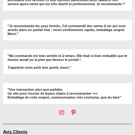
service apres-vente qui est très réactif et professionnel. Je recommande !
"
"Je recommande les yeux fermés. J'ai commandé des verres à vin qui sont
arrivés dans un parfait état : envoi extrêmement rapide, emballage soigné.
Merci."
"Ma commande est bien arrivée et à temps. Elle était si bien emballée que le
facteur aurait pu la jeter par-dessus le portail !
J'apprécie votre petit mot gentil, merci."
"Une transaction plus que parfaite.
Un site pour trouver de beaux objets à recommander +++
Emballage de colis soigné, communication très courtoise, que du bien"
I
P
n
i
s
n
t
t
Avis Clients