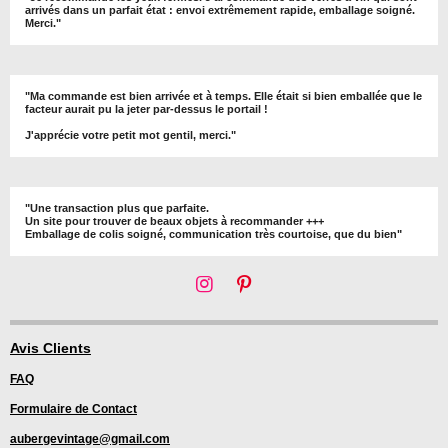
arrivés dans un parfait état : envoi extrêmement rapide, emballage soigné.
Merci."
"Ma commande est bien arrivée et à temps. Elle était si bien emballée que le
facteur aurait pu la jeter par-dessus le portail !
J'apprécie votre petit mot gentil, merci."
"Une transaction plus que parfaite.
Un site pour trouver de beaux objets à recommander +++
Emballage de colis soigné, communication très courtoise, que du bien"
I
P
n
i
s
n
t
t
Avis Clients
a
e
FAQ
g
r
r
e
Formulaire de Contact
a
s
m
t
aubergevintage@gmail.com