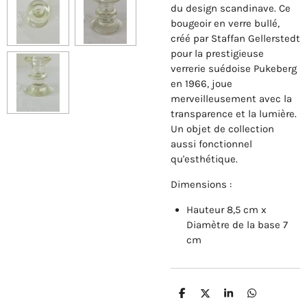
du design scandinave. Ce
bougeoir en verre bullé,
créé par Staffan Gellerstedt
pour la prestigieuse
verrerie suédoise Pukeberg
en 1966, joue
merveilleusement avec la
transparence et la lumière.
Un objet de collection
aussi fonctionnel
qu'esthétique.
Dimensions :
Hauteur 8,5 cm x
Diamètre de la base 7
cm
P
P
P
P