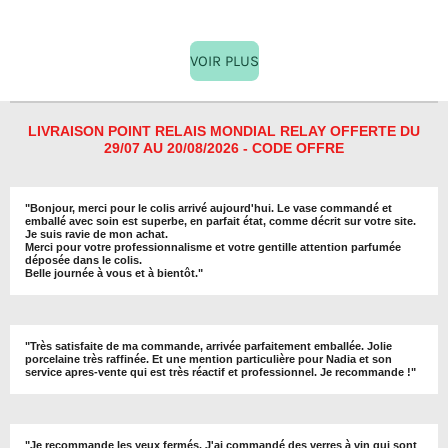
a
a
a
a
r
r
r
r
t
t
t
t
a
a
a
a
VOIR PLUS
g
g
g
g
e
e
e
e
r
r
r
r
LIVRAISON POINT RELAIS MONDIAL RELAY OFFERTE DU
29/07 AU 20/08/2026 - CODE OFFRE
"
Bonjour, merci pour le colis arrivé aujourd'hui. Le vase commandé et
emballé avec soin est superbe, en parfait état, comme décrit sur votre site.
Je suis ravie de mon achat.
Merci pour votre professionnalisme et votre gentille attention parfumée
déposée dans le colis.
Belle journée à vous et à bientôt
."
"
Très satisfaite de ma commande, arrivée parfaitement emballée. Jolie
porcelaine très raffinée. Et une mention particulière pour Nadia et son
service apres-vente qui est très réactif et professionnel. Je recommande !
"
"Je recommande les yeux fermés. J'ai commandé des verres à vin qui sont