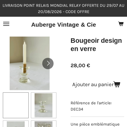
LIVRAISON POINT RELAIS MONDIAL RELAY OFFERTE DU 29/07 AU
Passer
20/08/2026 - CODE OFFRE
au
contenu
Auberge Vintage & Cie
principal
Bougeoir design
en verre
28,00 €
Ajouter au panier
Référence de l'article:
DEC34
Une pièce emblématique