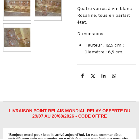
Quatre verres à vin blanc
Rosaline, tous en parfait
état.
Dimensions :
Hauteur : 12,5 cm ;
Diamètre : 6,5 cm.
P
P
P
P
a
a
a
a
r
r
r
r
t
t
t
t
a
a
a
a
g
g
g
g
e
e
e
e
r
r
r
r
LIVRAISON POINT RELAIS MONDIAL RELAY OFFERTE DU
29/07 AU 20/08/2026 - CODE OFFRE
"
Bonjour, merci pour le colis arrivé aujourd'hui. Le vase commandé et
emballé avec soin est superbe, en parfait état, comme décrit sur votre site.