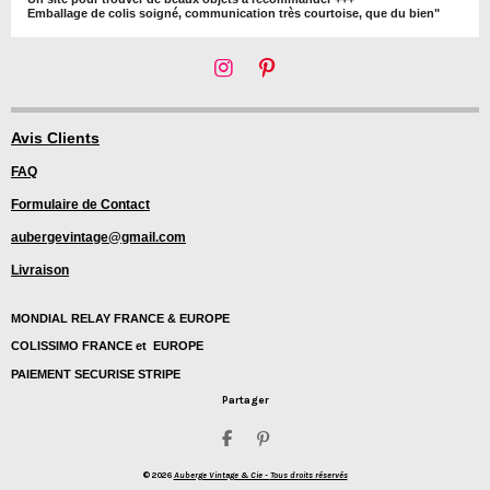
Emballage de colis soigné, communication très courtoise, que du bien"
I
P
n
i
s
n
t
t
Avis Clients
a
e
FAQ
g
r
r
e
Formulaire de Contact
a
s
m
t
aubergevintage@gmail.com
Livraison
MONDIAL RELAY FRANCE & EUROPE
COLISSIMO FRANCE et EUROPE
PAIEMENT SECURISE STRIPE
Partager
P
É
a
p
© 2026
Auberge Vintage & Cie -
Tous droits réservés
r
i