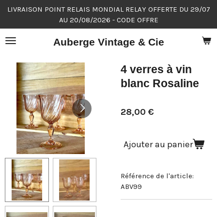
LIVRAISON POINT RELAIS MONDIAL RELAY OFFERTE DU 29/07
Passer
AU 20/08/2026 - CODE OFFRE
au
contenu
Auberge Vintage & Cie
principal
4 verres à vin
blanc Rosaline
28,00 €
Ajouter au panier
Référence de l'article:
ABV99