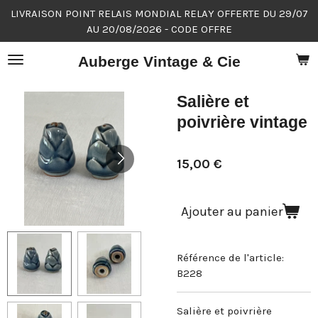
LIVRAISON POINT RELAIS MONDIAL RELAY OFFERTE DU 29/07
Passer
AU 20/08/2026 - CODE OFFRE
au
contenu
Auberge Vintage & Cie
principal
Salière et
poivrière vintage
15,00 €
Ajouter au panier
Référence de l'article:
B228
Salière et poivrière