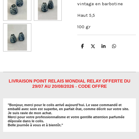
vintage en barbotine
Haut 5,5
100 gr
P
P
P
P
a
a
a
a
r
r
r
r
t
t
t
t
a
a
a
a
g
g
g
g
e
e
e
e
r
r
r
r
LIVRAISON POINT RELAIS MONDIAL RELAY OFFERTE DU
29/07 AU 20/08/2026 - CODE OFFRE
"
Bonjour, merci pour le colis arrivé aujourd'hui. Le vase commandé et
emballé avec soin est superbe, en parfait état, comme décrit sur votre site.
Je suis ravie de mon achat.
Merci pour votre professionnalisme et votre gentille attention parfumée
déposée dans le colis.
Belle journée à vous et à bientôt
."