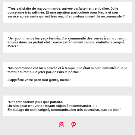
"
Très satisfaite de ma commande, arrivée parfaitement emballée. Jolie
porcelaine très raffinée. Et une mention particulière pour Nadia et son
service apres-vente qui est très réactif et professionnel. Je recommande !
"
"Je recommande les yeux fermés. J'ai commandé des verres à vin qui sont
arrivés dans un parfait état : envoi extrêmement rapide, emballage soigné.
Merci."
"Ma commande est bien arrivée et à temps. Elle était si bien emballée que le
facteur aurait pu la jeter par-dessus le portail !
J'apprécie votre petit mot gentil, merci."
"Une transaction plus que parfaite.
Un site pour trouver de beaux objets à recommander +++
Emballage de colis soigné, communication très courtoise, que du bien"
I
P
n
i