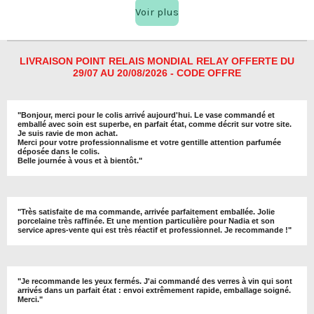
a
a
a
a
Voir plus
g
g
g
g
e
e
e
e
r
r
r
r
LIVRAISON POINT RELAIS MONDIAL RELAY OFFERTE DU
29/07 AU 20/08/2026 - CODE OFFRE
"
Bonjour, merci pour le colis arrivé aujourd'hui. Le vase commandé et
emballé avec soin est superbe, en parfait état, comme décrit sur votre site.
Je suis ravie de mon achat.
Merci pour votre professionnalisme et votre gentille attention parfumée
déposée dans le colis.
Belle journée à vous et à bientôt
."
"
Très satisfaite de ma commande, arrivée parfaitement emballée. Jolie
porcelaine très raffinée. Et une mention particulière pour Nadia et son
service apres-vente qui est très réactif et professionnel. Je recommande !
"
"Je recommande les yeux fermés. J'ai commandé des verres à vin qui sont
arrivés dans un parfait état : envoi extrêmement rapide, emballage soigné.
Merci."