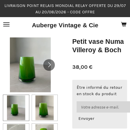
LIVRAISON POINT RELAIS MONDIAL RELAY OFFERTE DU 29/07
Passer
AU 20/08/2026 - CODE OFFRE
au
contenu
Auberge Vintage & Cie
principal
Petit vase Numa
Villeroy & Boch
38,00 €
Être informé du retour
en stock du produit
Envoyer