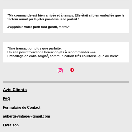
"Ma commande est bien arrivée et à temps. Elle était si bien emballée que le
facteur aurait pu la jeter par-dessus le portail !
J'apprécie votre petit mot gentil, merci."
"Une transaction plus que parfaite.
Un site pour trouver de beaux objets à recommander +++
Emballage de colis soigné, communication très courtoise, que du bien"
I
P
n
i
s
n
t
t
Avis Clients
a
e
FAQ
g
r
r
e
Formulaire de Contact
a
s
m
t
aubergevintage@gmail.com
Livraison