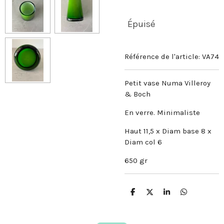
Épuisé
Référence de l'article:
VA74
Petit vase Numa Villeroy
& Boch
En verre. Minimaliste
Haut 11,5 x Diam base 8 x
Diam col 6
650 gr
P
P
P
P
a
a
a
a
r
r
r
r
t
t
t
t