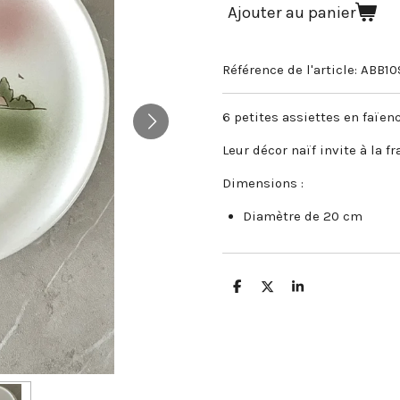
Ajouter au panier
Référence de l'article:
ABB10
6 petites assiettes en faïen
Leur décor naïf invite à la fr
Dimensions :
Diamètre de 20 cm
P
P
P
a
a
a
r
r
r
t
t
t
a
a
a
g
g
g
e
e
e
r
r
r