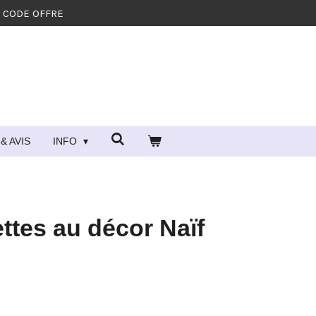
- CODE OFFRE
& AVIS
INFO
ettes au décor Naïf