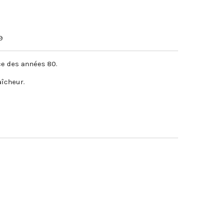
9
ce des années 80.
aîcheur.