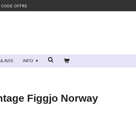
- CODE OFFRE
& AVIS
INFO
intage Figgjo Norway