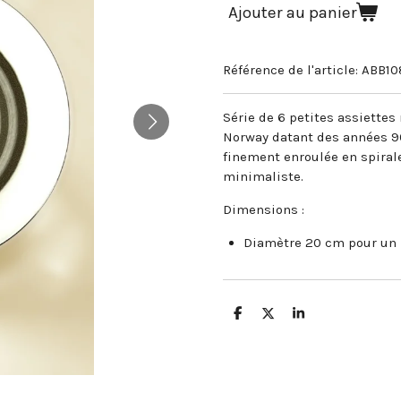
Ajouter au panier
Référence de l'article:
ABB10
Série de 6 petites assiettes
Norway datant des années 90.
finement enroulée en spiral
minimaliste.
Dimensions :
Diamètre 20 cm pour un 
P
P
P
a
a
a
r
r
r
t
t
t
a
a
a
g
g
g
e
e
e