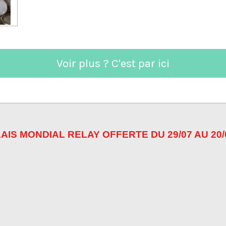
a
a
a
g
g
g
e
e
e
r
r
r
Voir plus ? C'est par ici
AIS MONDIAL RELAY OFFERTE DU 29/07 AU 20/