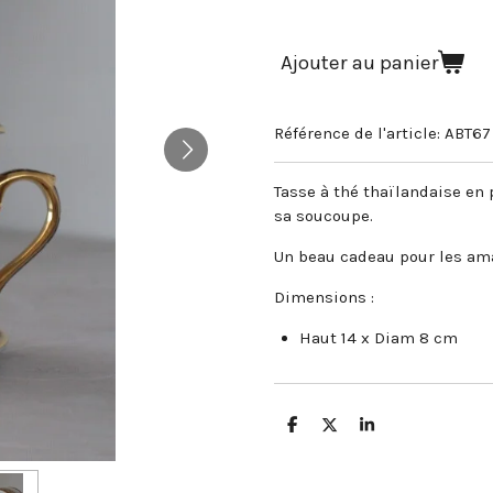
Ajouter au panier
Référence de l'article:
ABT67
Tasse à thé thaïlandaise en
sa soucoupe.
Un beau cadeau pour les ama
Dimensions :
Haut 14 x Diam 8 cm
P
P
P
a
a
a
r
r
r
t
t
t