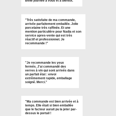
Belle journée à vous et à bientôt
."
"
Très satisfaite de ma commande,
arrivée parfaitement emballée. Jolie
porcelaine très raffinée. Et une
mention particulière pour Nadia et son
service apres-vente qui est très
réactif et professionnel. Je
recommande !
"
"Je recommande les yeux
fermés. J'ai commandé des
verres à vin qui sont arrivés dans
un parfait état : envoi
extrêmement rapide, emballage
soigné. Merci."
"Ma commande est bien arrivée et à
temps. Elle était si bien emballée
que le facteur aurait pu la jeter par-
dessus le portail !