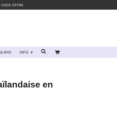
- CODE OFFRE
& AVIS
INFO
aïlandaise en