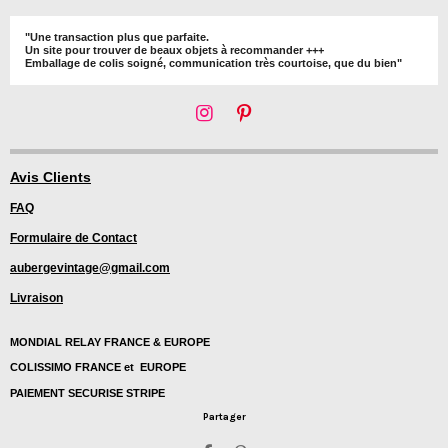
"Une transaction plus que parfaite.
Un site pour trouver de beaux objets à recommander +++
Emballage de colis soigné, communication très courtoise, que du bien"
I
P
n
i
s
n
t
t
Avis Clients
a
e
FAQ
g
r
r
e
Formulaire de Contact
a
s
m
t
aubergevintage@gmail.com
Livraison
MONDIAL RELAY FRANCE & EUROPE
COLISSIMO FRANCE et EUROPE
PAIEMENT SECURISE STRIPE
Partager