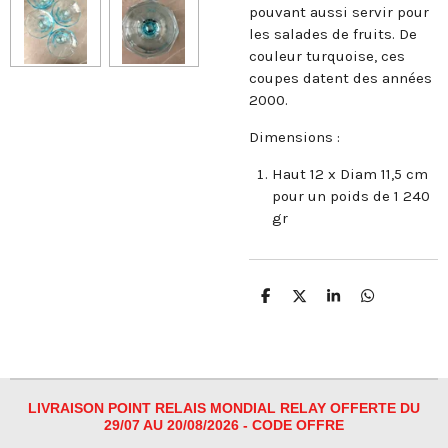
pouvant aussi servir pour
les salades de fruits. De
couleur turquoise, ces
coupes datent des années
2000.
Dimensions :
Haut 12 x Diam 11,5 cm
pour un poids de 1 240
gr
P
P
P
P
a
a
a
a
r
r
r
r
t
t
t
t
a
a
a
a
g
g
g
g
e
e
e
e
r
r
r
r
LIVRAISON POINT RELAIS MONDIAL RELAY OFFERTE DU
29/07 AU 20/08/2026 - CODE OFFRE