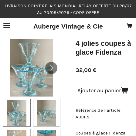
LIVRAISON POINT RELAIS MONDIAL RELAY OFFERTE DU 29/07
Passer
AU 20/08/2026 - CODE OFFRE
au
contenu
Auberge Vintage & Cie
principal
4 jolies coupes à
glace Fidenza
32,00 €
Ajouter au panier
Référence de l'article:
ABB115
Coupes à glace Fidenza