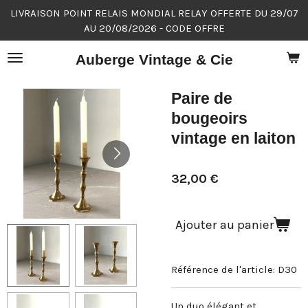
LIVRAISON POINT RELAIS MONDIAL RELAY OFFERTE DU 29/07
Passer
AU 20/08/2026 - CODE OFFRE
au
contenu
Auberge Vintage & Cie
principal
Paire de
bougeoirs
vintage en laiton
32,00 €
Ajouter au panier
Référence de l'article:
D30
Un duo élégant et