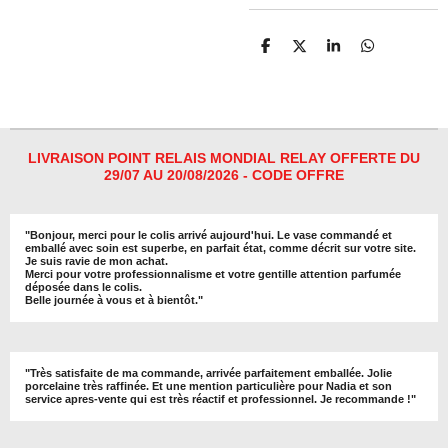
P
P
P
P
a
a
a
a
r
r
r
r
t
t
t
t
a
a
a
a
g
g
g
g
e
e
e
e
r
r
r
r
LIVRAISON POINT RELAIS MONDIAL RELAY OFFERTE DU
29/07 AU 20/08/2026 - CODE OFFRE
"
Bonjour, merci pour le colis arrivé aujourd'hui. Le vase commandé et
emballé avec soin est superbe, en parfait état, comme décrit sur votre site.
Je suis ravie de mon achat.
Merci pour votre professionnalisme et votre gentille attention parfumée
déposée dans le colis.
Belle journée à vous et à bientôt
."
"
Très satisfaite de ma commande, arrivée parfaitement emballée. Jolie
porcelaine très raffinée. Et une mention particulière pour Nadia et son
service apres-vente qui est très réactif et professionnel. Je recommande !
"