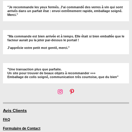
"Je recommande les yeux fermés. J'ai commandé des verres à vin qui sont
arrivés dans un parfait état : envoi extrêmement rapide, emballage soigné.
Merci."
"Ma commande est bien arrivée et à temps. Elle était si bien emballée que le
facteur aurait pu la jeter par-dessus le portail !
J'apprécie votre petit mot gentil, merci."
"Une transaction plus que parfaite.
Un site pour trouver de beaux objets à recommander +++
Emballage de colis soigné, communication très courtoise, que du bien"
I
P
n
i
s
n
t
t
Avis Clients
a
e
FAQ
g
r
r
e
Formulaire de Contact
a
s