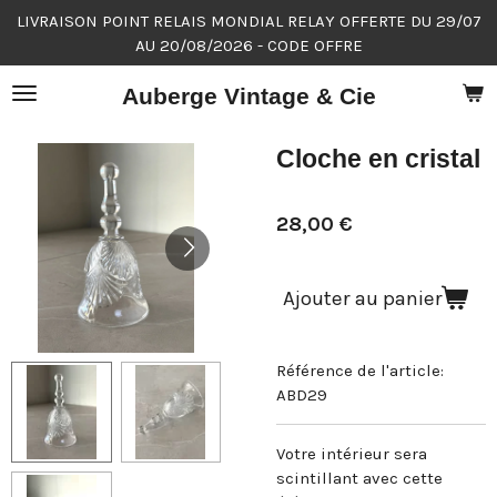
LIVRAISON POINT RELAIS MONDIAL RELAY OFFERTE DU 29/07
Passer
AU 20/08/2026 - CODE OFFRE
au
contenu
Auberge Vintage & Cie
principal
Cloche en cristal
28,00 €
Ajouter au panier
Référence de l'article:
ABD29
Votre intérieur sera
scintillant avec cette