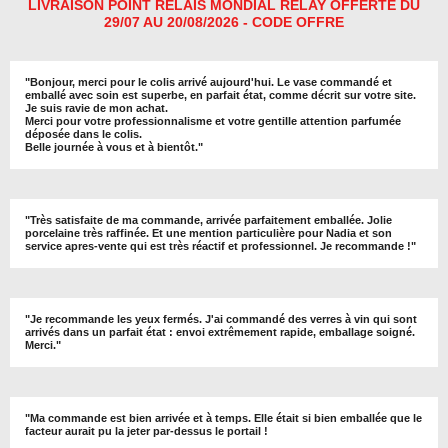
r
r
r
r
LIVRAISON POINT RELAIS MONDIAL RELAY OFFERTE DU
29/07 AU 20/08/2026 - CODE OFFRE
"
Bonjour, merci pour le colis arrivé aujourd'hui. Le vase commandé et
emballé avec soin est superbe, en parfait état, comme décrit sur votre site.
Je suis ravie de mon achat.
Merci pour votre professionnalisme et votre gentille attention parfumée
déposée dans le colis.
Belle journée à vous et à bientôt
."
"
Très satisfaite de ma commande, arrivée parfaitement emballée. Jolie
porcelaine très raffinée. Et une mention particulière pour Nadia et son
service apres-vente qui est très réactif et professionnel. Je recommande !
"
"Je recommande les yeux fermés. J'ai commandé des verres à vin qui sont
arrivés dans un parfait état : envoi extrêmement rapide, emballage soigné.
Merci."
"Ma commande est bien arrivée et à temps. Elle était si bien emballée que le
facteur aurait pu la jeter par-dessus le portail !