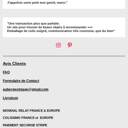
J'apprécie votre petit mot gentil, merci."
"Une transaction plus que parfaite.
Un site pour trouver de beaux objets à recommander +++
Emballage de colis soigné, communication très courtoise, que du bien"
I
P
n
i
s
n
t
t
Avis Clients
a
e
FAQ
g
r
r
e
Formulaire de Contact
a
s
m
t
aubergevintage@gmail.com
Livraison
MONDIAL RELAY FRANCE & EUROPE
COLISSIMO FRANCE et EUROPE
PAIEMENT SECURISE STRIPE