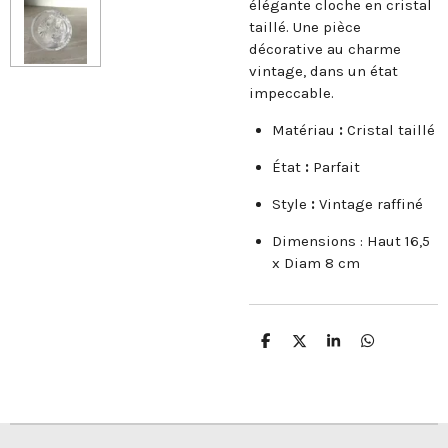
élégante cloche en cristal
taillé. Une pièce
décorative au charme
vintage, dans un état
impeccable.
Matériau
:
Cristal taillé
État
:
Parfait
Style
:
Vintage raffiné
Dimensions : Haut 16,5
x Diam 8 cm
P
P
P
P
a
a
a
a
r
r
r
r
t
t
t
t
a
a
a
a
g
g
g
g
e
e
e
e