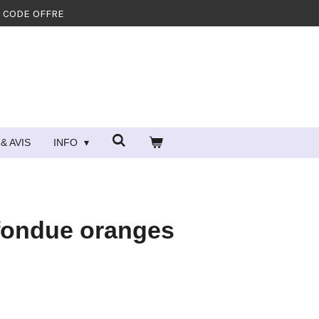
- CODE OFFRE
& AVIS
INFO
 fondue oranges