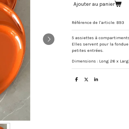
Ajouter au panier
Référence de l'article:
B93
5 assiettes à compartiments
Elles servent pour la fondu
petites entrées.
Dimensions : Long 26 x Lar
P
P
P
a
a
a
r
r
r
t
t
t
a
a
a
g
g
g
e
e
e
r
r
r