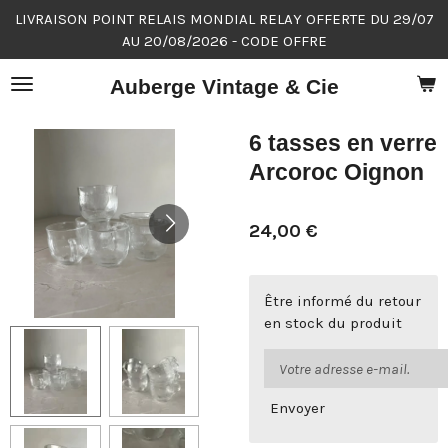
LIVRAISON POINT RELAIS MONDIAL RELAY OFFERTE DU 29/07
Passer
AU 20/08/2026 - CODE OFFRE
au
contenu
Auberge Vintage & Cie
principal
6 tasses en verre
Arcoroc Oignon
24,00 €
Être informé du retour
en stock du produit
Envoyer