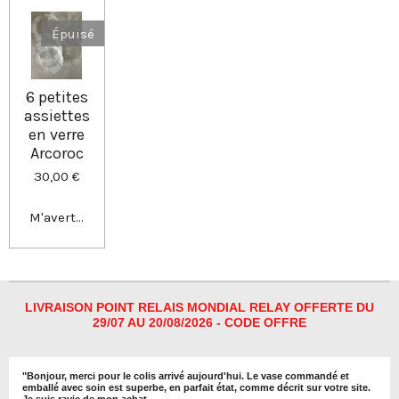
a
a
a
a
g
g
g
g
e
e
e
e
Épuisé
r
r
r
r
6 petites
assiettes
en verre
Arcoroc
30,00 €
M'avertir si disponible
LIVRAISON POINT RELAIS MONDIAL RELAY OFFERTE DU
29/07 AU 20/08/2026 - CODE OFFRE
"
Bonjour, merci pour le colis arrivé aujourd'hui. Le vase commandé et
emballé avec soin est superbe, en parfait état, comme décrit sur votre site.
Je suis ravie de mon achat.