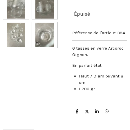
Épuisé
Référence de l'article:
B94
6 tasses en verre Arcoroc
Oignon.
En parfait état.
Haut 7 Diam buvant 8
cm
1 200 gr
P
P
P
P
a
a
a
a
r
r
r
r
t
t
t
t