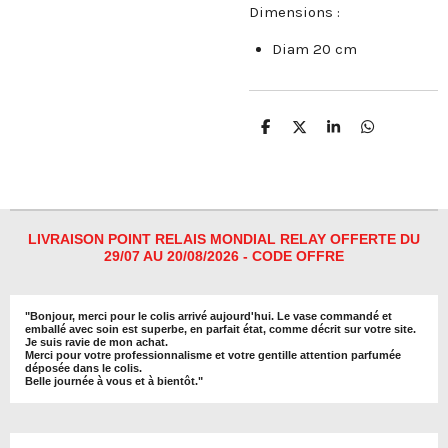
Dimensions :
Diam 20 cm
P
P
P
P
a
a
a
a
r
r
r
r
t
t
t
t
a
a
a
a
g
g
g
g
e
e
e
e
r
r
r
r
LIVRAISON POINT RELAIS MONDIAL RELAY OFFERTE DU
29/07 AU 20/08/2026 - CODE OFFRE
"
Bonjour, merci pour le colis arrivé aujourd'hui. Le vase commandé et
emballé avec soin est superbe, en parfait état, comme décrit sur votre site.
Je suis ravie de mon achat.
Merci pour votre professionnalisme et votre gentille attention parfumée
déposée dans le colis.
Belle journée à vous et à bientôt
."