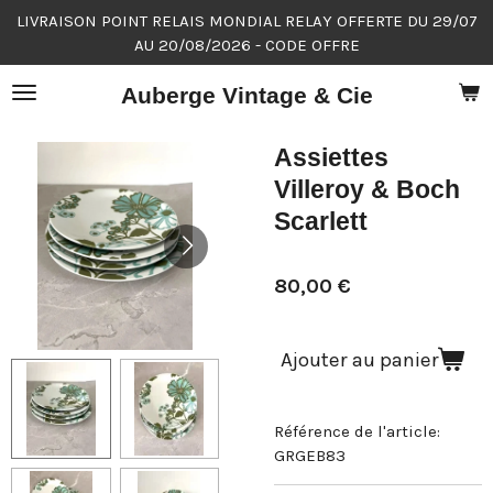
LIVRAISON POINT RELAIS MONDIAL RELAY OFFERTE DU 29/07
Passer
AU 20/08/2026 - CODE OFFRE
au
contenu
Auberge Vintage & Cie
principal
Assiettes
Villeroy & Boch
Scarlett
80,00 €
Ajouter au panier
Référence de l'article:
GRGEB83