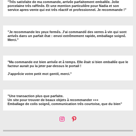
"
Très satisfaite de ma commande, arrivée parfaitement emballée. Jolie
porcelaine très raffinée. Et une mention particulière pour Nadia et son
service apres-vente qui est très réactif et professionnel. Je recommande !
"
"Je recommande les yeux fermés. J'ai commandé des verres à vin qui sont
arrivés dans un parfait état : envoi extrêmement rapide, emballage soigné.
Merci."
"Ma commande est bien arrivée et à temps. Elle était si bien emballée que le
facteur aurait pu la jeter par-dessus le portail !
J'apprécie votre petit mot gentil, merci."
"Une transaction plus que parfaite.
Un site pour trouver de beaux objets à recommander +++
Emballage de colis soigné, communication très courtoise, que du bien"
I
P
n
i
s
n