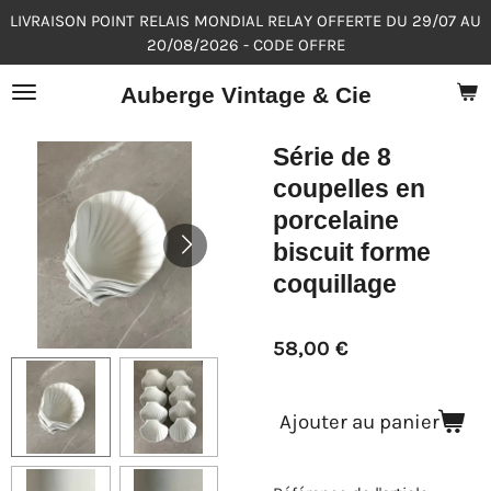
LIVRAISON POINT RELAIS MONDIAL RELAY OFFERTE DU 29/07 AU
Passer
20/08/2026 - CODE OFFRE
au
contenu
Auberge Vintage & Cie
principal
Série de 8
coupelles en
porcelaine
biscuit forme
coquillage
58,00 €
Ajouter au panier