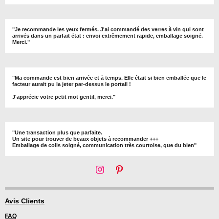
"Je recommande les yeux fermés. J'ai commandé des verres à vin qui sont
arrivés dans un parfait état : envoi extrêmement rapide, emballage soigné.
Merci."
"Ma commande est bien arrivée et à temps. Elle était si bien emballée que le
facteur aurait pu la jeter par-dessus le portail !
J'apprécie votre petit mot gentil, merci."
"Une transaction plus que parfaite.
Un site pour trouver de beaux objets à recommander +++
Emballage de colis soigné, communication très courtoise, que du bien"
I
P
n
i
s
n
t
t
Avis Clients
a
e
FAQ
g
r