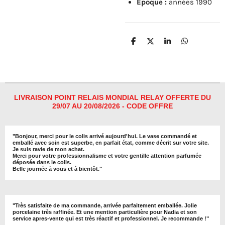
Époque :
années 1990
P
P
P
P
a
a
a
a
r
r
r
r
t
t
t
t
a
a
a
a
g
g
g
g
e
e
e
e
r
r
r
r
LIVRAISON POINT RELAIS MONDIAL RELAY OFFERTE DU
29/07 AU 20/08/2026 - CODE OFFRE
"
Bonjour, merci pour le colis arrivé aujourd'hui. Le vase commandé et
emballé avec soin est superbe, en parfait état, comme décrit sur votre site.
Je suis ravie de mon achat.
Merci pour votre professionnalisme et votre gentille attention parfumée
déposée dans le colis.
Belle journée à vous et à bientôt
."
"
Très satisfaite de ma commande, arrivée parfaitement emballée. Jolie
porcelaine très raffinée. Et une mention particulière pour Nadia et son
service apres-vente qui est très réactif et professionnel. Je recommande !
"