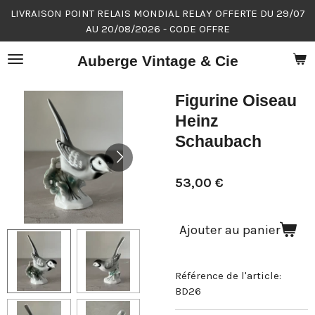
LIVRAISON POINT RELAIS MONDIAL RELAY OFFERTE DU 29/07
Passer
AU 20/08/2026 - CODE OFFRE
au
contenu
Auberge Vintage & Cie
principal
Figurine Oiseau
Heinz
Schaubach
53,00 €
Ajouter au panier
Référence de l'article:
BD26