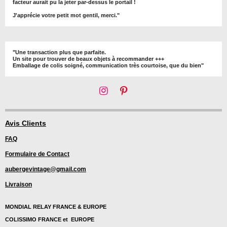
facteur aurait pu la jeter par-dessus le portail !
J'apprécie votre petit mot gentil, merci."
"Une transaction plus que parfaite.
Un site pour trouver de beaux objets à recommander +++
Emballage de colis soigné, communication très courtoise, que du bien"
I
P
n
i
s
n
t
t
Avis Clients
a
e
FAQ
g
r
r
e
Formulaire de Contact
a
s
m
t
aubergevintage@gmail.com
Livraison
MONDIAL RELAY FRANCE & EUROPE
COLISSIMO FRANCE et EUROPE