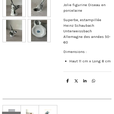
Jolie figurine Oiseau en
porcelaine
Superbe, estampillée
Heinz Schaubach
Unterweissbach
Allemagne des a
nnées 50-
60
Dimensions :
Haut 11 cm x Long 8 cm
P
P
P
P
a
a
a
a
r
r
r
r
t
t
t
t
a
a
a
a
g
g
g
g
e
e
e
e
r
r
r
r