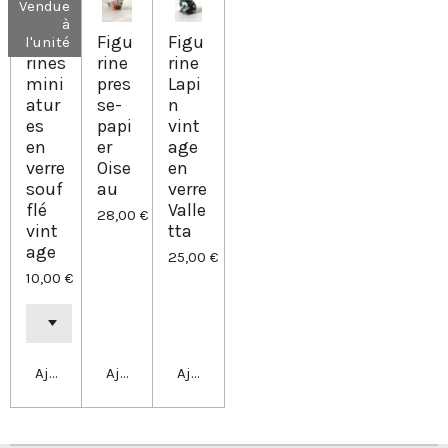
Vendue
à
Figu
Figu
Figu
l'unité
rines
rine
rine
mini
pres
Lapi
atur
se-
n
es
papi
vint
en
er
age
verre
Oise
en
souf
au
verre
flé
Valle
28,00 €
vint
tta
age
25,00 €
10,00 €
Ajouter au panier
Ajouter au panier
Ajouter au panier