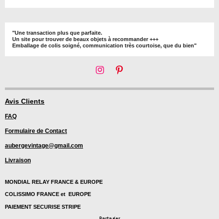
"Une transaction plus que parfaite.
Un site pour trouver de beaux objets à recommander +++
Emballage de colis soigné, communication très courtoise, que du bien"
I
P
n
i
s
n
t
t
Avis Clients
a
e
FAQ
g
r
r
e
Formulaire de Contact
a
s
m
t
aubergevintage@gmail.com
Livraison
MONDIAL RELAY FRANCE & EUROPE
COLISSIMO FRANCE et EUROPE
PAIEMENT SECURISE STRIPE
Partager