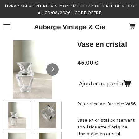
LIVRAISON POINT RELAIS MONDIAL RELAY OFFERTE DU 29/07
Passer
AU 20/08/2026 - CODE OFFRE
au
contenu
Auberge Vintage & Cie
principal
Vase en cristal
45,00 €
Ajouter au panier
Référence de l'article:
VA56
Vase en cristal conservant
son étiquette d'origine.
Une pièce en cristal