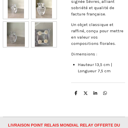
signée Sèvres, alliant
sobriété et qualité de
facture française.
Un objet classique et
raffiné, conçu pour mettre
en valeur vos
compositions florales.
Dimensions :
Hauteur 13,5 cm |
Longueur 7,5 cm
P
P
P
P
a
a
a
a
r
r
r
r
t
t
t
t
a
a
a
a
g
g
g
g
e
e
e
e
r
r
r
r
LIVRAISON POINT RELAIS MONDIAL RELAY OFFERTE DU