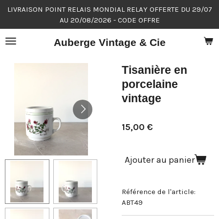
LIVRAISON POINT RELAIS MONDIAL RELAY OFFERTE DU 29/07
Passer
AU 20/08/2026 - CODE OFFRE
au
contenu
Auberge Vintage & Cie
principal
Tisanière en
porcelaine
vintage
15,00 €
Ajouter au panier
Référence de l'article:
ABT49