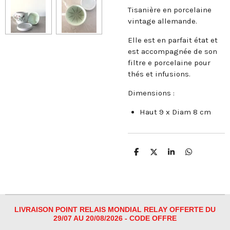
Tisanière en porcelaine
vintage allemande.
Elle est en parfait état et
est accompagnée de son
filtre e porcelaine pour
thés et infusions.
Dimensions :
Haut 9 x Diam 8 cm
P
P
P
P
a
a
a
a
r
r
r
r
t
t
t
t
a
a
a
a
g
g
g
g
e
e
e
e
r
r
r
r
LIVRAISON POINT RELAIS MONDIAL RELAY OFFERTE DU
29/07 AU 20/08/2026 - CODE OFFRE