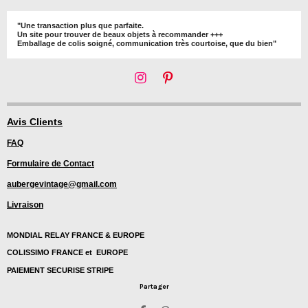
"Une transaction plus que parfaite.
Un site pour trouver de beaux objets à recommander +++
Emballage de colis soigné, communication très courtoise, que du bien"
I
P
n
i
s
n
t
t
Avis Clients
a
e
FAQ
g
r
r
e
Formulaire de Contact
a
s
m
t
aubergevintage@gmail.com
Livraison
MONDIAL RELAY FRANCE & EUROPE
COLISSIMO FRANCE et EUROPE
PAIEMENT SECURISE STRIPE
Partager