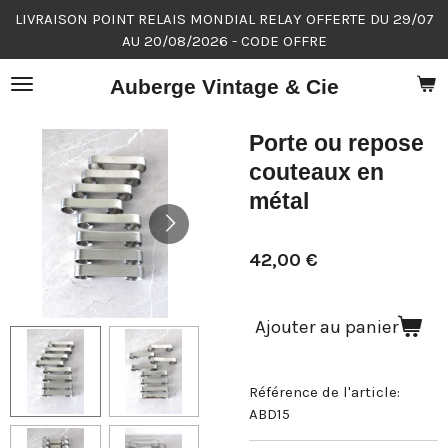
LIVRAISON POINT RELAIS MONDIAL RELAY OFFERTE DU 29/07
Passer
AU 20/08/2026 - CODE OFFRE
au
contenu
Auberge Vintage & Cie
principal
Porte ou repose
couteaux en
métal
42,00 €
Ajouter au panier
Référence de l'article:
ABD15