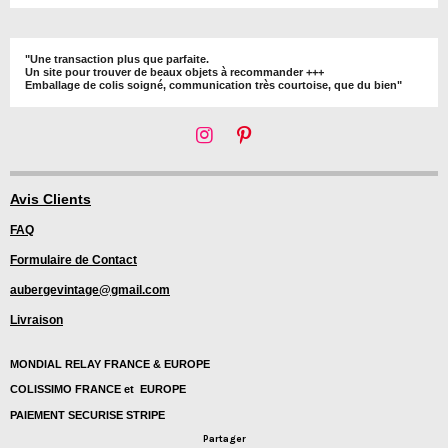
"Une transaction plus que parfaite.
Un site pour trouver de beaux objets à recommander +++
Emballage de colis soigné, communication très courtoise, que du bien"
I
P
n
i
s
n
t
t
Avis Clients
a
e
FAQ
g
r
r
e
Formulaire de Contact
a
s
m
t
aubergevintage@gmail.com
Livraison
MONDIAL RELAY FRANCE & EUROPE
COLISSIMO FRANCE et EUROPE
PAIEMENT SECURISE STRIPE
Partager