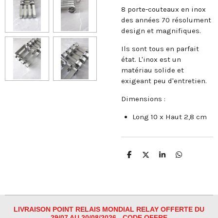
8 porte-couteaux en inox
des années 70 résolument
design et magnifiques.
Ils sont tous en parfait
état. L'inox est un
matériau solide et
exigeant peu d'entretien.
Dimensions :
Long 10 x Haut 2,8 cm
P
P
P
P
a
a
a
a
r
r
r
r
t
t
t
t
a
a
a
a
g
g
g
g
e
e
e
e
r
r
r
r
LIVRAISON POINT RELAIS MONDIAL RELAY OFFERTE DU
29/07 AU 20/08/2026 - CODE OFFRE