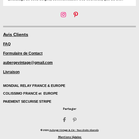
I
P
n
i
s
n
t
t
Avis Clients
a
e
FAQ
g
r
r
e
Formulaire de Contact
a
s
m
t
aubergevintage@gmail.com
Livraison
MONDIAL RELAY FRANCE & EUROPE
COLISSIMO FRANCE et EUROPE
PAIEMENT SECURISE STRIPE
Partager
P
É
a
p
© 2026
Auberge Vintage & Cie -
Tous droits réservés
r
i
t
n
Mentions légales