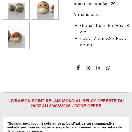
hibou des années 70
Dimensions :
Grand : Diam 8 x Haut 8
cm
Petit : Diam 5,5 x Haut
5,5 cm
P
P
P
P
a
a
a
a
r
r
r
r
t
t
t
t
a
a
a
a
g
g
g
g
e
e
e
e
r
r
r
r
LIVRAISON POINT RELAIS MONDIAL RELAY OFFERTE DU
29/07 AU 20/08/2026 - CODE OFFRE
"
Bonjour, merci pour le colis arrivé aujourd'hui. Le vase commandé et
emballé avec soin est superbe, en parfait état, comme décrit sur votre site.
Je suis ravie de mon achat.