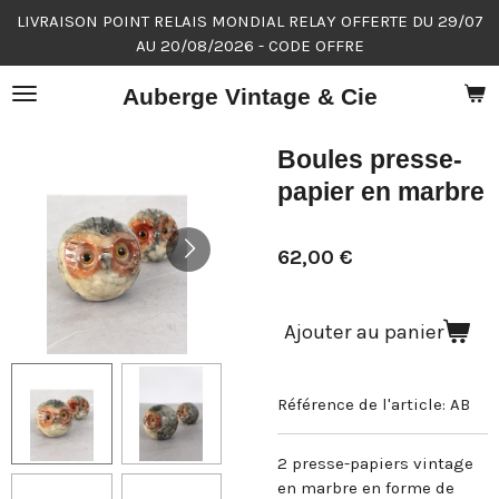
LIVRAISON POINT RELAIS MONDIAL RELAY OFFERTE DU 29/07
Passer
AU 20/08/2026 - CODE OFFRE
au
contenu
Auberge Vintage & Cie
principal
Boules presse-
papier en marbre
62,00 €
Ajouter au panier
Référence de l'article:
AB
2 presse-papiers vintage
en marbre en forme de