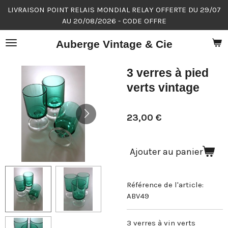
LIVRAISON POINT RELAIS MONDIAL RELAY OFFERTE DU 29/07
Passer
AU 20/08/2026 - CODE OFFRE
au
contenu
Auberge Vintage & Cie
principal
3 verres à pied
verts vintage
23,00 €
Ajouter au panier
Référence de l'article:
ABV49
3 verres à vin verts