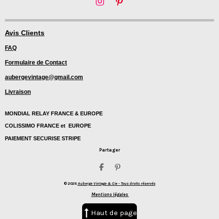
I
P
n
i
s
n
t
t
Avis Clients
a
e
FAQ
g
r
r
e
Formulaire de Contact
a
s
m
t
aubergevintage@gmail.com
Livraison
MONDIAL RELAY FRANCE & EUROPE
COLISSIMO FRANCE et EUROPE
PAIEMENT SECURISE STRIPE
Partager
P
É
a
p
© 2026
Auberge Vintage & Cie -
Tous droits réservés
r
i
t
n
Mentions légales
a
g
g
l
Haut de page
e
e