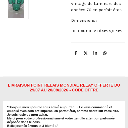
vintage de Luminarc des
années 70 en parfait état.
Dimensions :
Haut 10 x Diam 5,5 cm
P
P
P
P
a
a
a
a
r
r
r
r
t
t
t
t
a
a
a
a
g
g
g
g
e
e
e
e
r
r
r
r
LIVRAISON POINT RELAIS MONDIAL RELAY OFFERTE DU
29/07 AU 20/08/2026 - CODE OFFRE
"
Bonjour, merci pour le colis arrivé aujourd'hui. Le vase commandé et
emballé avec soin est superbe, en parfait état, comme décrit sur votre site.
Je suis ravie de mon achat.
Merci pour votre professionnalisme et votre gentille attention parfumée
déposée dans le colis.
Belle journée à vous et à bientôt
."