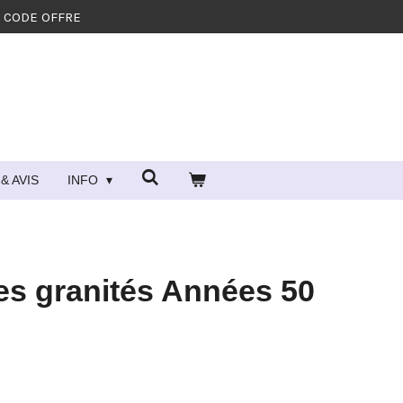
- CODE OFFRE
& AVIS
INFO
res granités Années 50