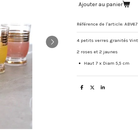
Ajouter au panier
Référence de l'article:
ABV67
4 petits verres granités Vi
2 roses et 2 jaunes
Haut 7 x Diam 5,5 cm
P
P
P
a
a
a
r
r
r
t
t
t
a
a
a
g
g
g
e
e
e
r
r
r