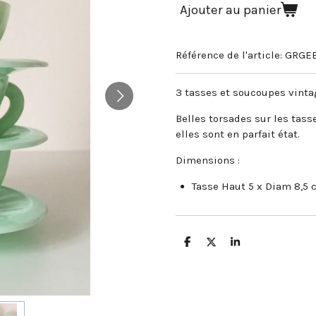
Ajouter au panier
Référence de l'article:
GRGEB
3 tasses et soucoupes vinta
Belles torsades sur les tasse
elles sont en parfait état.
Dimensions :
Tasse Haut 5 x Diam 8,5
P
P
P
a
a
a
r
r
r
t
t
t
a
a
a
g
g
g
e
e
e