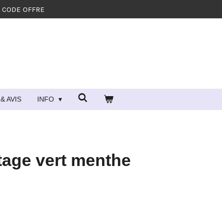
- CODE OFFRE
& AVIS
INFO
tage vert menthe