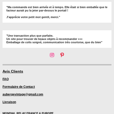
"Ma commande est bien arrivée et à temps. Elle était si bien emballée que le
facteur aurait pu la jeter par-dessus le portail !
J'apprécie votre petit mot gentil, merci."
"Une transaction plus que parfaite.
Un site pour trouver de beaux objets à recommander +++
Emballage de colis soigné, communication très courtoise, que du bien"
I
P
n
i
s
n
t
t
Avis Clients
a
e
FAQ
g
r
r
e
Formulaire de Contact
a
s
m
t
aubergevintage@gmail.com
Livraison
MONDIAL RELAY FRANCE & EUROPE