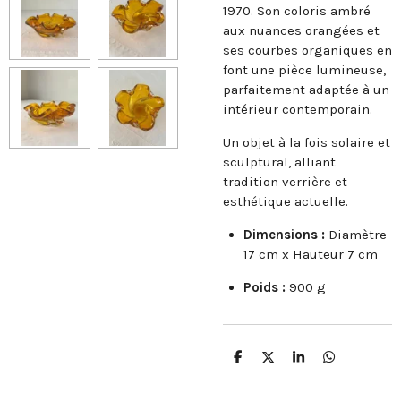
1970. Son coloris ambré
aux nuances orangées et
ses courbes organiques en
font une pièce lumineuse,
parfaitement adaptée à un
intérieur contemporain.
Un objet à la fois solaire et
sculptural, alliant
tradition verrière et
esthétique actuelle.
Dimensions :
Diamètre
17 cm x Hauteur 7 cm
Poids :
900 g
P
P
P
P
a
a
a
a
r
r
r
r