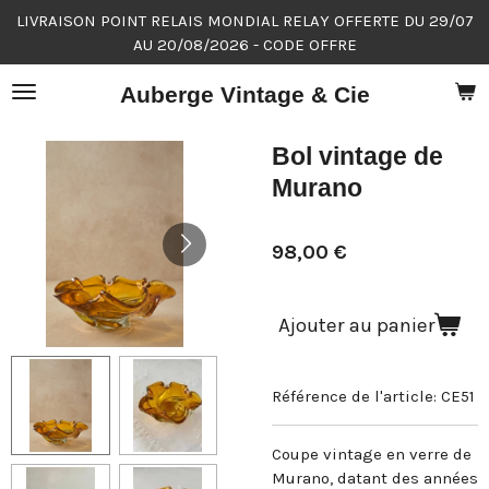
LIVRAISON POINT RELAIS MONDIAL RELAY OFFERTE DU 29/07
Passer
AU 20/08/2026 - CODE OFFRE
au
contenu
Auberge Vintage & Cie
principal
Bol vintage de
Murano
98,00 €
Ajouter au panier
Référence de l'article:
CE51
Coupe vintage en verre de
Murano, datant des années