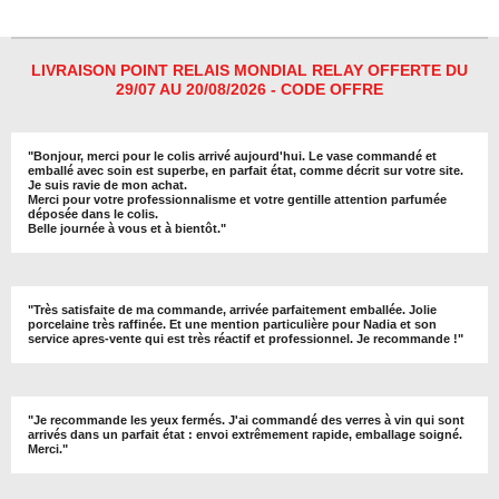
t
t
t
t
a
a
a
a
g
g
g
g
e
e
e
e
r
r
r
r
LIVRAISON POINT RELAIS MONDIAL RELAY OFFERTE DU
29/07 AU 20/08/2026 - CODE OFFRE
"
Bonjour, merci pour le colis arrivé aujourd'hui. Le vase commandé et
emballé avec soin est superbe, en parfait état, comme décrit sur votre site.
Je suis ravie de mon achat.
Merci pour votre professionnalisme et votre gentille attention parfumée
déposée dans le colis.
Belle journée à vous et à bientôt
."
"
Très satisfaite de ma commande, arrivée parfaitement emballée. Jolie
porcelaine très raffinée. Et une mention particulière pour Nadia et son
service apres-vente qui est très réactif et professionnel. Je recommande !
"
"Je recommande les yeux fermés. J'ai commandé des verres à vin qui sont
arrivés dans un parfait état : envoi extrêmement rapide, emballage soigné.
Merci."