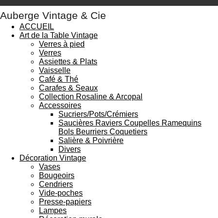
Auberge Vintage & Cie
ACCUEIL
Art de la Table Vintage
Verres à pied
Verres
Assiettes & Plats
Vaisselle
Café & Thé
Carafes & Seaux
Collection Rosaline & Arcopal
Accessoires
Sucriers/Pots/Crémiers
Saucières Raviers Coupelles Ramequins
Bols Beurriers Coquetiers
Salière & Poivrière
Divers
Décoration Vintage
Vases
Bougeoirs
Cendriers
Vide-poches
Presse-papiers
Lampes