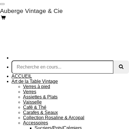
Passer
Auberge Vintage & Cie
au
contenu
principal
ACCUEIL
Art de la Table Vintage
Verres à pied
Verres
Assiettes & Plats
Vaisselle
Café & Thé
Carafes & Seaux
Collection Rosaline & Arcopal
Accessoires
Sucriers/Pots/Crémiers