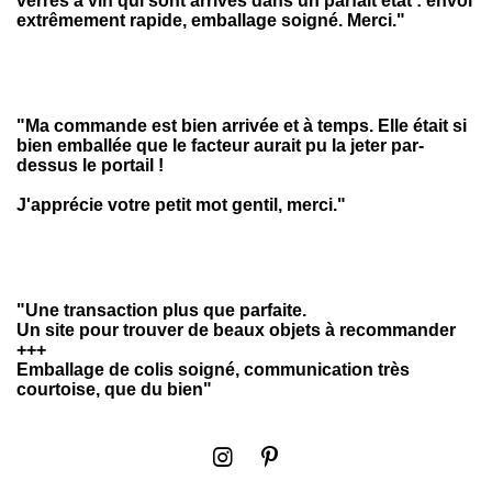
verres à vin qui sont arrivés dans un parfait état : envoi
extrêmement rapide, emballage soigné. Merci."
"Ma commande est bien arrivée et à temps. Elle était si
bien emballée que le facteur aurait pu la jeter par-
dessus le portail !
J'apprécie votre petit mot gentil, merci."
"Une transaction plus que parfaite.
Un site pour trouver de beaux objets à recommander
+++
Emballage de colis soigné, communication très
courtoise, que du bien"
I
P
n
i