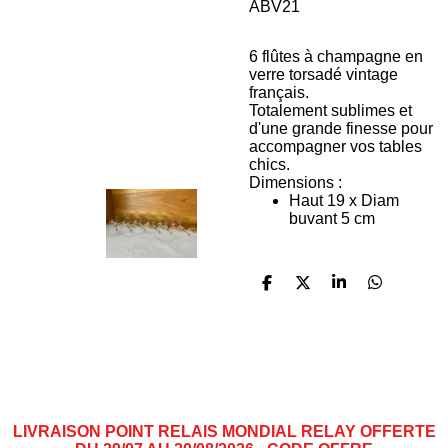
ABV21
6 flûtes à champagne en
verre torsadé vintage
français.
Totalement sublimes et
d'une grande finesse pour
accompagner vos tables
chics.
Dimensions :
Haut 19 x Diam
buvant 5 cm
P
P
P
P
a
a
a
a
r
r
r
r
t
t
t
t
a
a
a
a
g
g
g
g
e
e
e
e
r
r
r
r
LIVRAISON POINT RELAIS MONDIAL RELAY OFFERTE