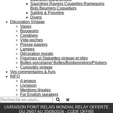
Saucières Raviers Coupelles Ramequins
Bols Beurriers Coquetiers
Salière & Poivrière
Divers
Décoration Vintage
Vases
Bougeoirs
Cendriers
Vide-poches
Presse-papiers
Lampes
Décoration murale
Figurines et Statuettes vintage et rétro
Boîtes porcelaine/ Boîtes/Bonbonnières/Piluliers
Curiosités vintage
Vos commentaires & Avis
INFO
A propos
Livraison
Mentions légales
For English speakers
LIVRAISON POINT RELAIS MONDIAL RELAY OFFERTE
DU 29/07 AU 20/08/2026 - CODE OFFRE