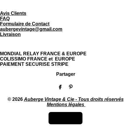
s
n
t
t
Avis Clients
a
e
FAQ
g
r
Formulaire de Contact
r
e
aubergevintage@gmail.com
a
s
Livraison
m
t
MONDIAL RELAY FRANCE & EUROPE
COLISSIMO FRANCE et EUROPE
PAIEMENT SECURISE STRIPE
Partager
P
É
a
p
r
i
© 2026
Auberge Vintage & Cie -
Tous droits réservés
t
n
Mentions légales
a
g
g
l
e
e
Haut de page
r
r