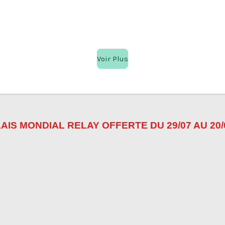
t
t
t
a
a
a
g
g
g
e
e
e
r
r
r
Voir Plus
AIS MONDIAL RELAY OFFERTE DU 29/07 AU 20/