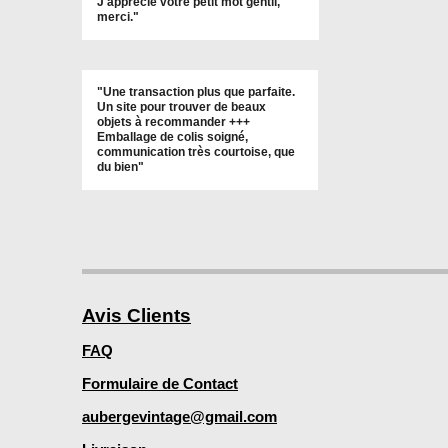
J'apprécie votre petit mot gentil,
merci."
"Une transaction plus que parfaite.
Un site pour trouver de beaux
objets à recommander +++
Emballage de colis soigné,
communication très courtoise, que
du bien"
Avis Clients
FAQ
Formulaire de Contact
aubergevintage@gmail.com