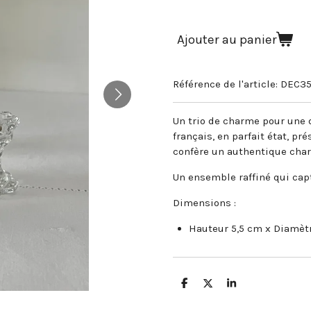
Ajouter au panier
Référence de l'article:
DEC3
Un trio de charme pour une d
français, en parfait état, pr
confère un authentique char
Un ensemble raffiné qui cap
Dimensions :
Hauteur 5,5 cm x Diamètr
P
P
P
a
a
a
r
r
r