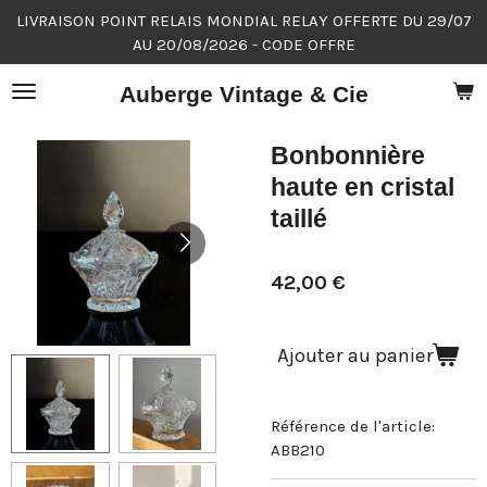
LIVRAISON POINT RELAIS MONDIAL RELAY OFFERTE DU 29/07
Passer
AU 20/08/2026 - CODE OFFRE
au
contenu
Auberge Vintage & Cie
principal
Bonbonnière
haute en cristal
taillé
42,00 €
Ajouter au panier
Référence de l'article:
ABB210