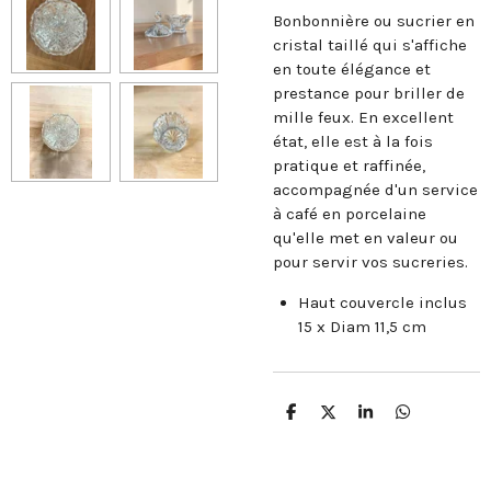
Bonbonnière ou sucrier en
cristal taillé qui s'affiche
en toute élégance et
prestance pour briller de
mille feux. En excellent
état, elle est à la fois
pratique et raffinée,
accompagnée d'un service
à café en porcelaine
qu'elle met en valeur ou
pour servir vos sucreries.
Haut couvercle inclus
15 x Diam 11,5 cm
P
P
P
P
a
a
a
a
r
r
r
r
t
t
t
t
a
a
a
a