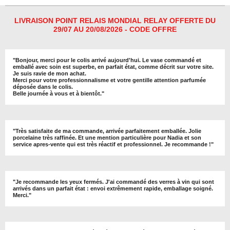
g
g
g
g
e
e
e
e
r
r
r
r
LIVRAISON POINT RELAIS MONDIAL RELAY OFFERTE DU
29/07 AU 20/08/2026 - CODE OFFRE
"
Bonjour, merci pour le colis arrivé aujourd'hui. Le vase commandé et
emballé avec soin est superbe, en parfait état, comme décrit sur votre site.
Je suis ravie de mon achat.
Merci pour votre professionnalisme et votre gentille attention parfumée
déposée dans le colis.
Belle journée à vous et à bientôt
."
"
Très satisfaite de ma commande, arrivée parfaitement emballée. Jolie
porcelaine très raffinée. Et une mention particulière pour Nadia et son
service apres-vente qui est très réactif et professionnel. Je recommande !
"
"Je recommande les yeux fermés. J'ai commandé des verres à vin qui sont
arrivés dans un parfait état : envoi extrêmement rapide, emballage soigné.
Merci."