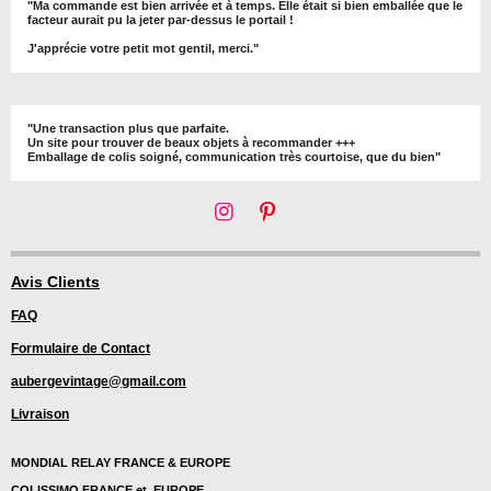
"Ma commande est bien arrivée et à temps. Elle était si bien emballée que le
facteur aurait pu la jeter par-dessus le portail !
J'apprécie votre petit mot gentil, merci."
"Une transaction plus que parfaite.
Un site pour trouver de beaux objets à recommander +++
Emballage de colis soigné, communication très courtoise, que du bien"
I
P
n
i
s
n
t
t
Avis Clients
a
e
FAQ
g
r
r
e
Formulaire de Contact
a
s
m
t
aubergevintage@gmail.com
Livraison
MONDIAL RELAY FRANCE & EUROPE
COLISSIMO FRANCE et EUROPE